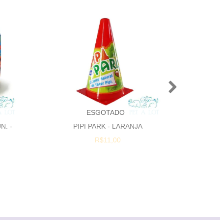
ESGOTADO
N. -
PIPI PARK - LARANJA
ENZIM
DE O
R$11,00