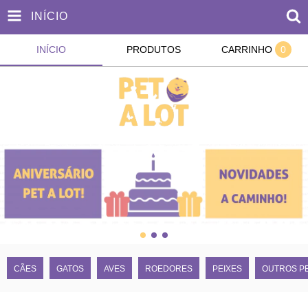
INÍCIO
INÍCIO
PRODUTOS
CARRINHO
0
CÃES
GATOS
AVES
ROEDORES
PEIXES
OUTROS P