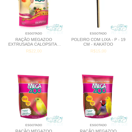
ESGOTADO
ESGOTADO
RAÇÃO MEGAZOO
POLEIRO COM LIXA - P - 19
EXTRUSADA CALOPSITAS
CM - KAKATOO
COM FRUTAS E LEGUMES -
R$22,00
R$15,00
350G
ESGOTADO
ESGOTADO
RAÇÃO MEGAZOO
RAÇÃO MEGAZOO